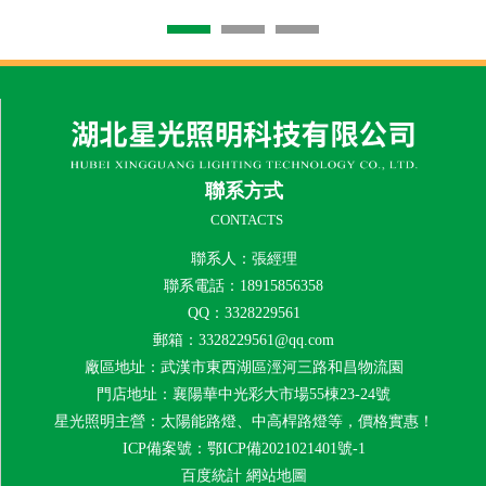
聯系方式
CONTACTS
聯系人：張經理
聯系電話：18915856358
QQ：3328229561
郵箱：3328229561@qq.com
廠區地址：武漢市東西湖區涇河三路和昌物流園
門店地址：襄陽華中光彩大市場55棟23-24號
星光照明主營：太陽能路燈、中高桿路燈等，價格實惠！
ICP備案號：
鄂ICP備2021021401號-1
百度統計
網站地圖