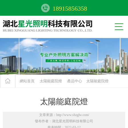
18915856358


網站首頁
太陽能庭院燈
產品中心
太陽能庭院燈
太陽能庭院燈
文章來源：http://www.shzglw.com/
發布作者：湖北星光照明科技有限公司
發表時間：2022-03-12