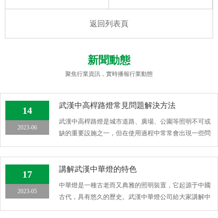
返回列表頁
新聞動態
聚焦行業資訊，實時播報行業動態
武漢中高桿路燈常見問題解決方法
14
武漢中高桿路燈是城市道路、廣場、公園等照明不可或
2023-06
缺的重要設施之一，但在使用過程中常常會出現一些問
題，影響照明效 […]
講解武漢中華燈的特色
17
中華燈是一種古老而又典雅的照明裝置，它起源于中國
2023-05
古代，具有悠久的歷史。武漢中華燈公司給大家講解中
華燈的特色，希 […]