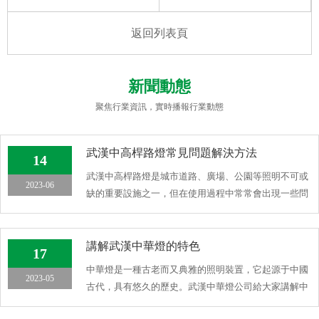
返回列表頁
新聞動態
聚焦行業資訊，實時播報行業動態
武漢中高桿路燈常見問題解決方法
14
武漢中高桿路燈是城市道路、廣場、公園等照明不可或
2023-06
缺的重要設施之一，但在使用過程中常常會出現一些問
題，影響照明效 […]
講解武漢中華燈的特色
17
中華燈是一種古老而又典雅的照明裝置，它起源于中國
2023-05
古代，具有悠久的歷史。武漢中華燈公司給大家講解中
華燈的特色，希 […]