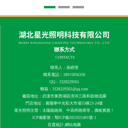
聯系方式
CONTACTS
聯系人：張經理
聯系電話：18915856358
QQ：3328229561
郵箱：3328229561@qq.com
廠區地址：武漢市東西湖區涇河三路和昌物流園
門店地址：襄陽華中光彩大市場55棟23-24號
星光照明主營：太陽能路燈、中高桿路燈等，價格實惠！
ICP備案號：
鄂ICP備2021021401號-1
百度統計
網站地圖