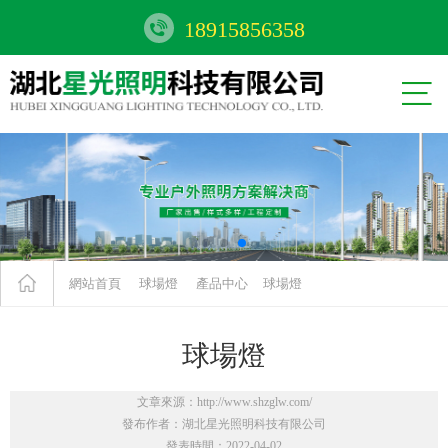
18915856358


網站首頁
球場燈
產品中心
球場燈
球場燈
文章來源：http://www.shzglw.com/
發布作者：湖北星光照明科技有限公司
發表時間：2022-04-02