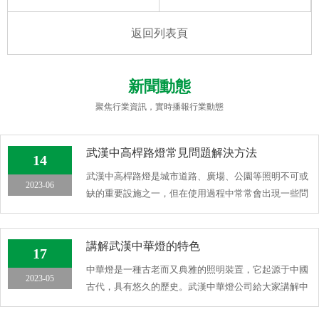
返回列表頁
新聞動態
聚焦行業資訊，實時播報行業動態
武漢中高桿路燈常見問題解決方法
14
武漢中高桿路燈是城市道路、廣場、公園等照明不可或
2023-06
缺的重要設施之一，但在使用過程中常常會出現一些問
題，影響照明效 […]
講解武漢中華燈的特色
17
中華燈是一種古老而又典雅的照明裝置，它起源于中國
2023-05
古代，具有悠久的歷史。武漢中華燈公司給大家講解中
華燈的特色，希 […]