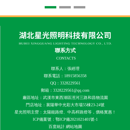
聯系方式
CONTACTS
聯系人：張經理
聯系電話：18915856358
QQ：3328229561
郵箱：3328229561@qq.com
廠區地址：武漢市東西湖區涇河三路和昌物流園
門店地址：襄陽華中光彩大市場55棟23-24號
星光照明主營：太陽能路燈、中高桿路燈等，價格實惠！
ICP備案號：
鄂ICP備2021021401號-1
百度統計
網站地圖